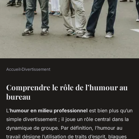
Accueil
›
Divertissement
DIVERTISSEMENT
Comprendre le rôle de l’humour au
Humour au Bureau :
bureau
Catalyseur de Bonheur ou
Source de Conflits ?
L’
humour en milieu professionnel
est bien plus qu’un
simple divertissement ; il joue un rôle central dans la
Lucas
•
21 juillet 2025
•
2 min de lecture
dynamique de groupe. Par définition, l’humour au
travail désigne l’utilisation de traits d’esprit, blagues