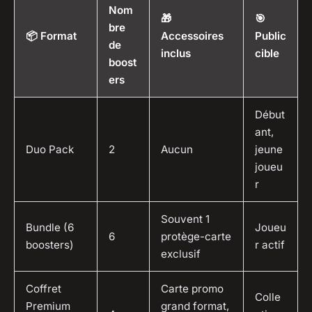
Nom
🎁
🎯
bre
📦 Format
Accessoires
Public
de
inclus
cible
boost
ers
Début
ant,
Duo Pack
2
Aucun
jeune
joueu
r
Souvent 1
Bundle (6
Joueu
6
protège-carte
boosters)
r actif
exclusif
Coffret
Carte promo
Colle
Premium
grand format,