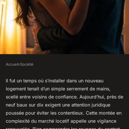
Accueil
›
Société
SOCIÉTÉ
Réussir son bail : astuces pour
Il fut un temps où s’installer dans un nouveau
logement tenait d’un simple serrement de mains,
exceller en location
scellé entre voisins de confiance. Aujourd’hui, près de
immobilière
neuf baux sur dix exigent une attention juridique
poussée pour éviter les contentieux. Cette montée en
Orion
•
07/04/2026 14:09
•
12 min de lecture
complexité du marché locatif appelle une vigilance