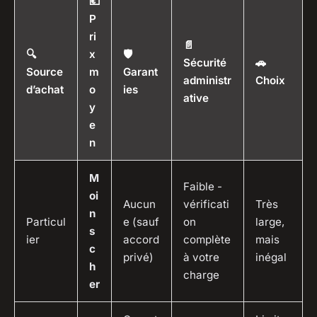
💶
P
ri
📄
🔍
x
🛡️
Sécurité
🚗
Source
m
Garant
administr
Choix
d’achat
o
ies
ative
y
e
n
M
Faible -
oi
Aucun
vérificati
Très
n
Particul
e (sauf
on
large,
s
ier
accord
complète
mais
c
privé)
à votre
inégal
h
charge
er