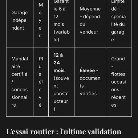
Garant
Limite
M
ie 6 à
Moyenne
dé -
Garage
o
12
- dépend
spécia
indépe
y
mois
du
lité du
ndant
e
(variab
vendeur
garag
n
le)
e
12 à
Mandat
Pl
Grand
24
aire
u
-
mois
Élevée
-
certifié
s
flottes,
(souve
documen
/
él
occasi
nt
ts
conces
e
ons
constr
vérifiés
sionnai
v
récent
ucteur
re
é
es
)
L'essai routier : l'ultime validation