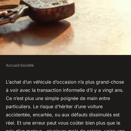
Accueil
›
Société
SOCIÉTÉ
Top 10 critères essentiels pour
L’achat d’un véhicule d’occasion n’a plus grand-chose
à voir avec la transaction informelle d’il y a vingt ans.
un achat de véhicule
Ce n’est plus une simple poignée de main entre
d'occasion
particuliers. Le risque d’hériter d’une voiture
accidentée, encartée, ou aux défauts dissimulés est
Orion
•
13/03/2026 10:32
•
8 min de lecture
réel. Et une erreur peut vous coûter bien plus que le